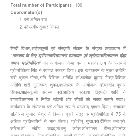
Total number of Participants
: 100
Coordinator(s)
प्रो.अनिल राय
डॉ.प्रदीप कुमार सिंघल
हिन्दी विभाग,आईक्यूएसी एवं संस्कृति संज्ञान के संयुक्त तत्वावधान में
“मानवता के लिए श्रीरामचरितमानस व्याख्यान एवं श्रीरामचरितमानस दोहा
वाचन प्रतियोगिता”
का आयोजन किया गया। महाविद्यालय के प्राचार्य
प्रो.नचिकेता सिंह ने स्वागत वक्तव्य दिया। इस कार्यक्रम के मुख्य अतिथि
श्री दुष्यंत गौतम,अति विशिष्ट अतिथि डॉ.आलोक कुमार मिश्र,विशिष्ट
अतिथि श्री गुलाबचंद शुक्ल,कार्यक्रम के आयोजक डॉ.प्रदीप कुमार
सिंघल,आईक्यूएसी सदस्य प्रो.आदित्य प्रकाश त्रिपाठी आदि ने
रामचरितमानस में निहित उद्देश्यों और सीखों को सबके सामने रखा।
कार्यक्रम के संयोजक प्रो.अनिल राय ने धन्यवाद ज्ञापन दिया। संचालन
डॉ.नीरज कुमार मिश्र ने किया। दूसरे सत्र क प्रतियोगिता में 75 से
अधिक प्रतिभागियों ने भाग लिया। प्रो.रीनू गुप्ता,प्रो.दीपिका वर्मा,प्रो.
सरिता,डॉ. संदीप यादव,डॉ.मनु उमेश,डॉ.रामरूप मीना,डॉ.मनोज
कुमार,डॉ.वत्सल सिंह,डॉ.सारिका त्यागी,डॉ.रोली रघुवंशी,डॉ.सोनिया आदि